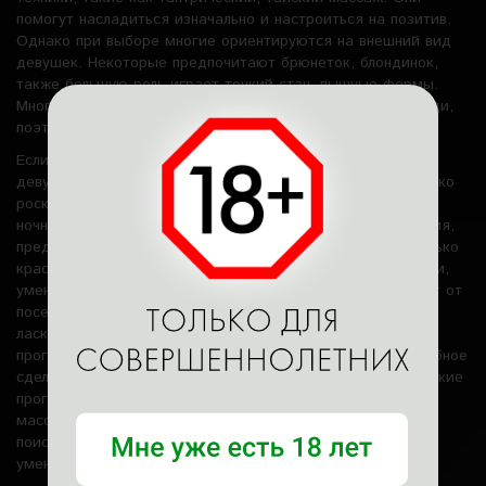
помогут насладиться изначально и настроиться на позитив.
Однако при выборе многие ориентируются на внешний вид
девушек. Некоторые предпочитают брюнеток, блондинок,
также большую роль играет тонкий стан, пышные формы.
Многие обращают внимание на возраст, вес, размер груди,
поэтому анкетные данные есть в каждом портфолио.
Если рассмотреть фото, то можно увидеть, насколько
девушки симпатичные, ухоженные. Многие из них настолько
роскошные, что не все рискнули бы завести знакомство в
ночном клубе, однако в салоне девушка доступна на время,
предусмотренное эросеансом. Видео показывает, насколько
красотки эффектны в движении. В анкете указаны навыки,
умения, обозначено, что красотка любит получать в ответ от
посетителя, если программа предусматривает ответные
ласки. Девушки сделают все, что предусматривает
программа, а также поможет выбрать дополнение, способное
сделать процесс ярче. Многие нимфы предлагают авторские
программы, ведь гости часто возвращаются к одной
массажистке. Некоторые посетители всегда находятся в
поиске новых лиц, чтобы порадовать себя необычными
умениями и повысить чувствительность.