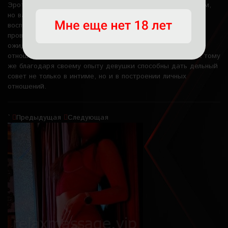
Эротический сеанс может быть максимально насыщенным,
но важно между подходами делать паузы, заказав кофе,
воспользоваться минибаром или кальяном. Это поможет
провести беседу с красоткой, поделиться страхами,
ожиданиями. Это поможет выработать доверительные
отношения, чтобы эрочасть прошла в нужном настрое. К тому
же благодаря своему опыту девушки способны дать дельный
совет не только в интиме, но и в построении личных
отношений.
`
Предыдущая
Следующая