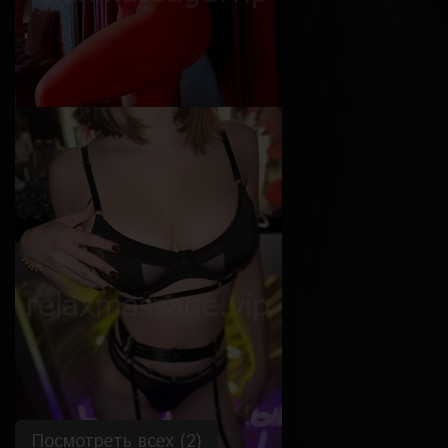
Ася
Возраст
25
Рост
170 см
Вес
62 кг
Грудь
2-й
Посмотреть всех (2)