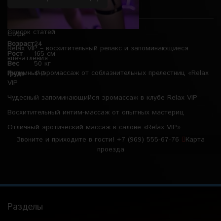
Список статей
Софи
Возраст
24
Relax VIP – восхитительный релакс и запоминающиеся
Рост
165 см
впечатления
Вес
50 кг
Интимный эромассаж от соблазнительных прелестниц «Relax
Грудь
4-й
VIP
Чудесный запоминающийся эромассаж в клубе Relax VIP
Восхитительный интим-массаж от опытных мастериц
Отличный эротический массаж в салоне «Relax VIP»
Звоните и приходите в гости!
+7 (969) 555-67-76
Карта
проезда
Разделы