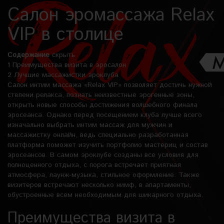
Салон эромассажа Relax
VIP в столице
Содержание
скрыть
1
Преимущества визита в эросалон
2
Лучшие массажистки эроклуба
Салон интим массажа «Relax VIP» позволяет достичь нужной
степени релакса, познать неизвестные эрогенные зоны,
открыть новые способы достижения волшебного финала
эросеанса. Однако перед посещением клуба лучше всего
изначально выбрать интим массаж для мужчин и
массажистку онлайн, ведь специально разработанная
платформа поможет изучить портфолио мастериц и состав
эросеансов. В самом эроклубе созданы все условия для
полноценного отдыха, с порога встречает приятная
атмосфера, лаунж-музыка, стильное оформление. Также
визитеров встречают несколько нимф, в апартаменты,
обустроенные всем необходимым для шикарного отдыха.
Преимущества визита в