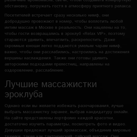
различные аромомасла, свечи, чтобы создавать комфортную
обстановку, погружать гостя в атмосферу приятного релакса.
Посетителей встречает сразу несколько нимф, они
добродушно провожают в номер, чтобы воплотить любой
интим массаж в Москве в реальность. Они нацелены на то,
чтобы гости возвращались в эроклуб «Relax VIP», поэтому
стараются удивить, впечатлить, раскрепостить. Даже
скромные юноши легко поддаются умелым чарам нимф,
важно, чтобы они расслабились, настроились на достижения
вершины наслаждения. Также они готовы удивить
авторскими подходами прелестниц, направлены на
оздоровление, расслабление.
Лучшие массажистки
эроклуба
Однако если вы желаете избежать разочарования, лучше
выбрать массажистку заранее, выбрав кандидатуру онлайн.
На сайте представлены портфолио каждой красотки,
достаточно изучить параметры, посмотреть фото и видео.
Девушки предложат лучший эромассаж, объединив мировые
техники, такие как тантрический, тайский массаж. Они