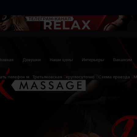
Главная
Девушки
Наши цены
Интерьеры
Вакансии
ать телефон
м. Третьяковская
круглосуточно
Схема проезда
М