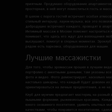
приятным. Продумано оборудование апартаментов, 
просторная, в ней могут поместиться гость и мас
В целом с порога гостей встречает особая атмос
стильный интерьер, лаунж-музыка, все это позвол
добродушно встречают каждого, проводят в апарта
Интимный массаж в Москве поможет настроиться н
понимает, что здесь его ждут для воплощения лю
выслушают, помогут в спорных моментах. Эроклуб 
рядом есть парковка, оборудованная для машин.
Лучшие массажистки
Для того, чтобы эромассаж прошел в лучшем виде
портфолио с анкетными данными, там указаны все
фото и видео. Фото демонстрирует, насколько ма
настолько шикарны, что каждый будет доволен их у
ориентироваться на личные предпочтения, а не на 
Клуб для мужчин предлагает мастериц на разный 
пышными формами, рыжеволосых красавиц. Каждая
юного скованного посетителя, удивить опытных ма
качествами, чтобы понравится посетителям, сдела