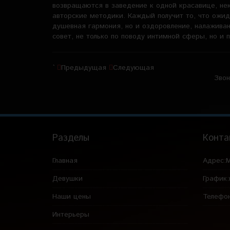
возвращаются в заведение к одной красавице, не
авторские методики. Каждый получит то, что ожида
душевная гармония, но и оздоровление, налажива
совет, не только по поводу интимной сферы, но и
`
Предыдущая
Следующая
Звон
Разделы
Конта
Главная
Адрес:
М
Девушки
График:
Наши цены
Телефо
Интерьеры