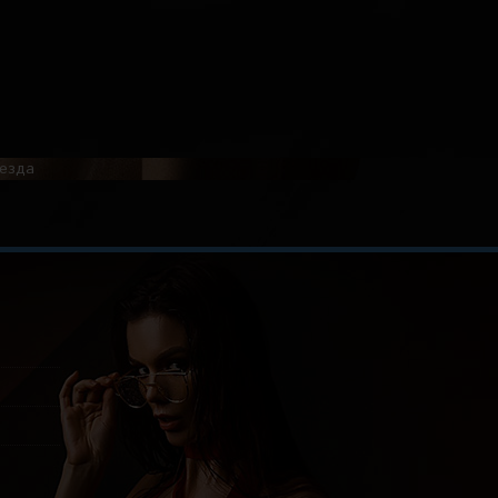
оезда