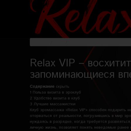
Главная
Блог
Relax VIP – восхитительный р
Relax VIP – восхити
запоминающиеся вп
Содержание
скрыть
1
Польза визита в эроклуб
2
Удобство визита в клуб
3
Лучшие массажистки
Клуб эромассажа «Relax VIP» способен подарить 
оторваться от реальности, погрузившись в мир эро
нуждаясь в разрядке, когда требуется развеяться
личную жизнь, позволяет понять неведомые ранее