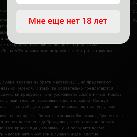
И
то есть в них есть кондиционер, душевая кабина. Она
сажистка для аквапенного массажа
С
фера, погружающая в море релакса. Приглушенный свет,
Э
яет забыть о проблемах, наполнится позитивом. Нимфы
менты с улыбкой, где доступен минибар, кальян.
а шикарное время. Посещая мужской клуб, гость
бых ожиданий. Красавицы позаботятся об этом,
«Relax VIP» расположен недалеко от метро, к тому же
, лучше заранее выбрать мастерицу. Они предлагают
 навыки, умения. К тому же обязательно предлагаются
ссажистки прекрасны, они ухоженные, симпатичные. Нимфы
слугами, главное, правильно сделать выбор. Следует
отзывы гостей, уже успевших воспользоваться услугами.
вкус, некоторые выбирают стройных блондинок, брюнеток с
 из них настроена добродушно, готова раскрепостить
чо. Все красавицы уникальны, они обладают всеми
ть массаж интимных зон в лучшем виде. Многие