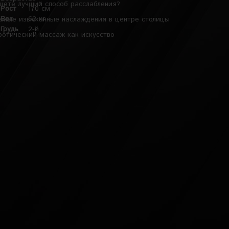
щете лучший способ расслабления?
Рост
170 см
Вес
62 кг
амые изысканные наслаждения в центре столицы
Грудь
2-й
ротический массаж как искусство