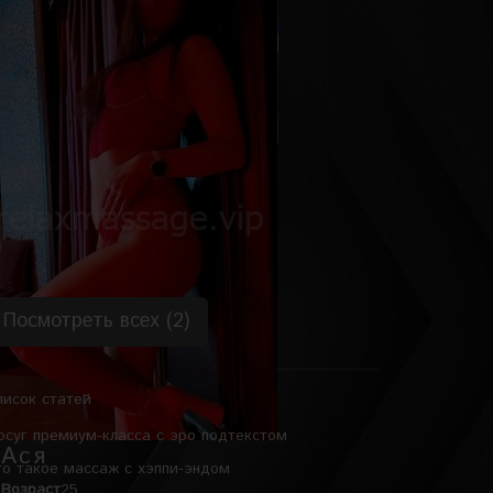
Софи
Возраст
24
Рост
165 см
Вес
50 кг
Грудь
4-й
Посмотреть всех (2)
писок статей
осуг премиум-класса с эро подтекстом
Ася
то такое массаж с хэппи-эндом
Возраст
25