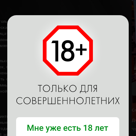
только развлечение, это настоящая ментальная помощь.
ская ситуация, политика, личные отношения приводят к
ицательные моменты, негатив, то можно избежать
бления стресса. Некоторые находят выход в алкоголе, но
емяпровождение. Визит в эросалон поможет расслабиться,
олько разнообразие, это шанс обрести душевную гармонию,
ек, покидая мужской клуб, заряжается энергией,
ижению целей. Интимный массаж в Москве новые способы
ть отношения. Обретая спокойствие, стабильность, он
имный массаж для мужчин позволяет испытать невероятные
ной энергии.
С
интим, здесь нет проникновения, следовательно, его может
Д
шные сотрудницы заведения помогут расслабиться при
одик массажа. Также они позволят добавить новизны,
Ч
В эросалоне создано все, чтобы отдых был комфортным и