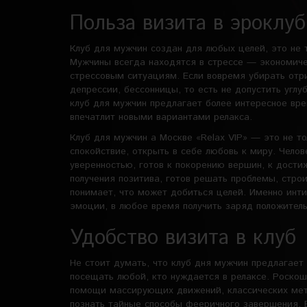
Польза визита в эроклуб
Клуб для мужчин создан для любых целей, это не 
Мужчины всегда находятся в стрессе — экономиче
стрессовым ситуациям. Если вовремя убирать отр
депрессии, бессонницы, то есть не допустить углу
клуб для мужчин предлагает более интересное вр
впечатлит новыми вариантами релакса.
Клуб для мужчин а Москве «Relax VIP» — это не т
спокойствие, открыть в себе любовь к миру. Челов
уверенностью, готов к покорению вершин, к дост
получения позитива, готов решать проблемы, строи
понимает, что может добиться целей. Именно инт
эмоции, в любое время получить заряд положитель
Удобство визита в клуб
Не стоит думать, что клуб дня мужчин предлагает 
посещать любой, кто нуждается в релаксе. Роско
помощи массирующих движений, классических мет
познать тайные способы фееричного завершения. 