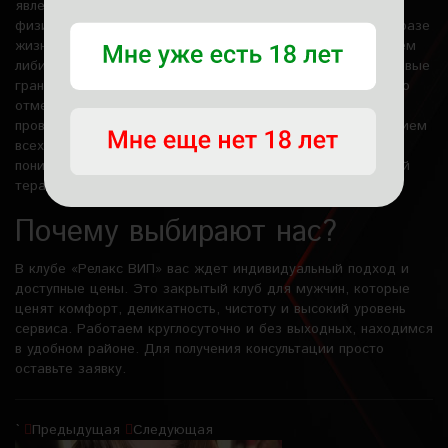
явлений. Они исключительно полезны при регулярных
физических нагрузках или, наоборот, малоподвижном образе
жизни, тем клиентам, которые сталкиваются со снижением
либидо или эректильной дисфункцией, хотят испытать новые
грани чувственности и глубокой телесной разрядки. Важно
отметить, что эромассаж в «Релакс ВИП» в Москве
проводится исключительно профессионально, с соблюдением
всех гигиенических норм. Это не интим-услуга в прямом
понимании, а особый формат оздоровительно-чувственной
терапии.
Почему выбирают нас?
В клубе «Релакс ВИП» вас ждет индивидуальный подход и
доступные цены. Это закрытый клуб для мужчин, которые
ценят комфорт, деликатность, чистоту и высокий уровень
сервиса. Работаем круглосуточно и без выходных, находимся
в удобном районе. Для получения консультации просто
оставьте заявку.
`
Предыдущая
Следующая