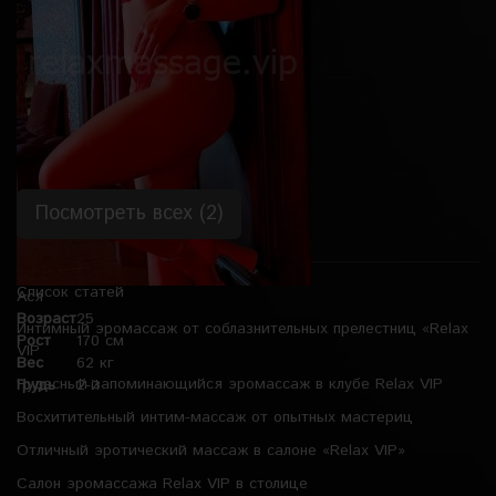
Вес
50 кг
Грудь
4-й
Посмотреть всех (2)
Список статей
Ася
Возраст
25
Интимный эромассаж от соблазнительных прелестниц «Relax
Рост
170 см
VIP
Вес
62 кг
Чудесный запоминающийся эромассаж в клубе Relax VIP
Грудь
2-й
Восхитительный интим-массаж от опытных мастериц
Отличный эротический массаж в салоне «Relax VIP»
Салон эромассажа Relax VIP в столице