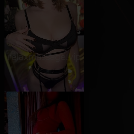
Софи
Возраст
24
Рост
165 см