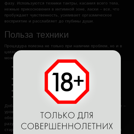
фазу. Используются техники тантры, касания всего тела,
нежные прикосновения в интимной зоне, ласки – все, что
пробуждает чувственность, усиливает оргазмическое
восприятие и расслабляет до глубины души.
Польза техники
Процедура полезна не только при наличии проблем, но и в
целях профилактики. Вот несколько эффектов, которые
можно ощутить уже после первой сессии:
Улучшение работы предстательной железы, снятие
воспалений.
Повышение потенции и качества эрекции.
Более яркие и глубокие оргазмы.
Снижение нервного напряжения, снятие стресса.
Улучшение сна, настроения и общего самочувствия.
Добавление эротического аспекта усиливает воздействие –
уровень эндорфинов растет, телесное восприятие
обостряется, снижается тревожность, а энергия тела и
разума гармонизируется. Сеансы понравятся мужчинам
старше 30 лет для профилактики простатита и застойных