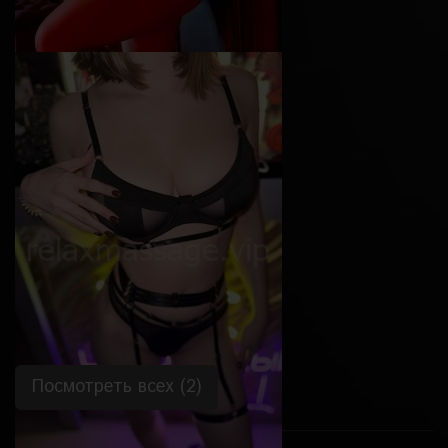
Ася
Возраст
25
Рост
170 см
Вес
62 кг
Грудь
2-й
Посмотреть всех (2)