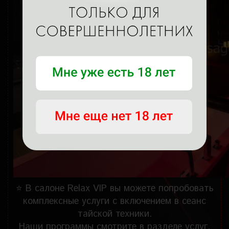
⭐ В салоне Relax VIP вы можете попробовать
комплексные услуги с включением в сеанс
тайской техники.
Наши программы смотрите в разделе услуг.