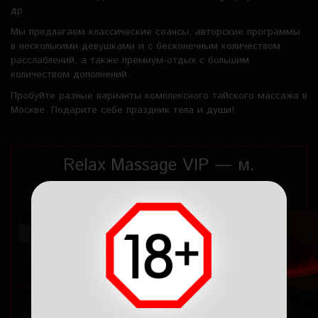
др.
Мы предлагаем классические сеансы, авторские программы
в несколькими девушками и с бесконечным количеством
расслаблений, а также премиум-отдых с большим
количеством дополнений.
Пробуйте разные варианты комплексного тайского массажа в
Москве. Подарите себе праздник тела и души!
Relax Massage VIP — м.
Третьяковская | 24 ч