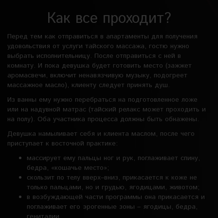
Как все проходит?
Перед тем как отправиться в апартаменты для получения
удовольствия от услуги тайского массажа, гостю нужно
выбрать исполнительницу. После отправиться с ней в
комнату. И пока девушка будет готовить место (зажжет
аромасвечи, включит ненавязчивую музыку, подогреет
массажное масло), клиенту следует принять душ.
Из ванны ему нужно перебраться на подготовленное ложе
или на надувной матрас (тайский релакс может проходить и
на полу). Оба участника процесса должны быть обнажены.
Девушка намыливает себя и клиента маслом, после чего
приступает к восточной практике:
массирует ему пальцы ног и рук, поглаживает спину,
бедра, «кошачье место»;
скользит по телу вверх–вниз, прикасается к коже не
только пальцами, но и грудью, ягодицами, животом;
в возбуждающей части программы она прикасается и
поглаживает его эрогенные зоны – ягодицы, бедра,
гениталии.