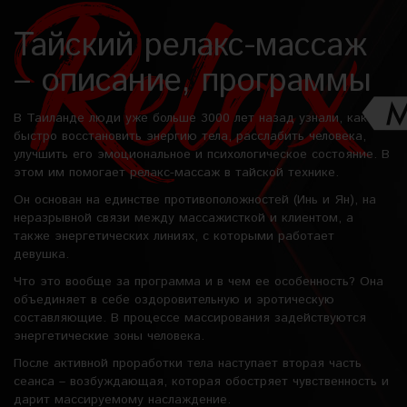
Тайский релакс-массаж
– описание, программы
В Таиланде люди уже больше 3000 лет назад узнали, как
быстро восстановить энергию тела, расслабить человека,
улучшить его эмоциональное и психологическое состояние. В
этом им помогает релакс-массаж в тайской технике.
Он основан на единстве противоположностей (Инь и Ян), на
неразрывной связи между массажисткой и клиентом, а
также энергетических линиях, с которыми работает
девушка.
Что это вообще за программа и в чем ее особенность? Она
объединяет в себе оздоровительную и эротическую
составляющие. В процессе массирования задействуются
энергетические зоны человека.
После активной проработки тела наступает вторая часть
сеанса – возбуждающая, которая обостряет чувственность и
дарит массируемому наслаждение.