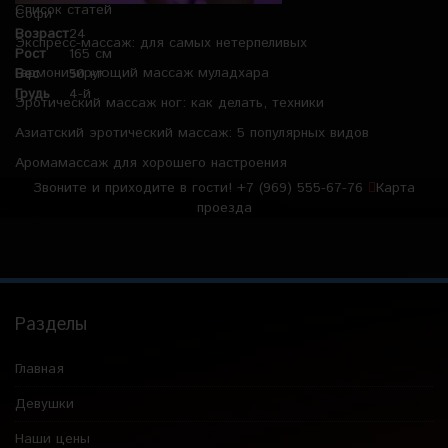
Список статей
Софи
Возраст
24
Экспресс-массаж: для самых нетерпеливых
Рост
165 см
Гармонизирующий массаж муладхара
Вес
50 кг
Грудь
4-й
Эротический массаж ног: как делать, техники
Азиатский эротический массаж: 5 популярных видов
Аромамассаж для хорошего настроения
Звоните и приходите в гости!
+7 (969) 555-67-76
Карта
проезда
Разделы
Главная
Девушки
Наши цены