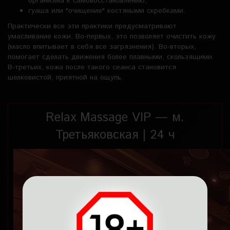
организма к самовосстановлению;
гуаша или "очищение" костяными скребками.
Практически все эти практики предусматривают
умасливание кожи. Во-первых, это позволяет очистить кожу
(масло впитывает в себя все загрязнения). Во-вторых,
помогает сделать движения более плавными, скользящими.
В-третьих, кожа после такого сеанса становится
шелковистой, приятной на ощупь.
Relax Massage VIP — м.
Третьяковская | 24 ч