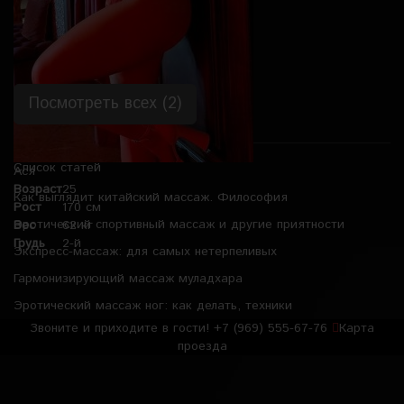
Посмотреть всех (2)
Список статей
Ася
Возраст
25
Как выглядит китайский массаж. Философия
Рост
170 см
Эротический спортивный массаж и другие приятности
Вес
62 кг
Грудь
2-й
Экспресс-массаж: для самых нетерпеливых
Гармонизирующий массаж муладхара
Эротический массаж ног: как делать, техники
Звоните и приходите в гости!
+7 (969) 555-67-76
Карта
проезда