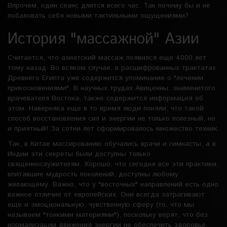
Впрочем, один сеанс длится всего час. Так почему бы и не
побаловать себя новыми тактильными ощущениями?
История "массажной" Азии
Считается, что азиатский массаж появился еще 4000 лет
тому назад. Во всяком случае, в расшифрованных трактатах
Древнего Египта уже содержится упоминание о "лечении
прикосновениями". В научных трудах Авиценны, знаменитого
врачевателя Востока, также содержится информация об
этом. Наверняка еще в то время люди поняли, что такой
способ восстановления сил и энергии не только полезный, но
и приятный! За сотни лет сформировалось множество техник.
Так, в Китае массированию обучались врачи и гимнасты, а в
Индии эти секреты были доступны только
священнослужителям. Хорошо, что сегодня все эти практики,
впитавшие мудрость поколений, доступны любому
желающему. Важно, что у "восточных" направлений есть одно
важное отличие от европейских. Они всегда затрагивают
еще и эмоциональную, чувственную сферу (то, что мы
называем "тонкими материями"), поскольку верят, что без
нормализации движения энергии не обеспечить здоровье.