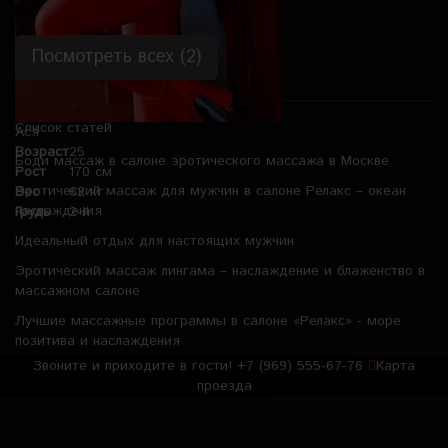
Посмотреть всех (2)
Список статей
Ася
Возраст
25
Боди массаж в салоне эротического массажа в Москве
Рост
170 см
Эротический массаж для мужчин в салоне Релакс – океан
Вес
62 кг
наслаждения
Грудь
2-й
Идеальный отдых для настоящих мужчин
Эротический массаж лингама – наслаждение и блаженство в
массажном салоне
Лучшие массажные программы в салоне «Релакс» - море
позитива и наслаждения
Звоните и приходите в гости!
+7 (969) 555-67-76
Карта
проезда