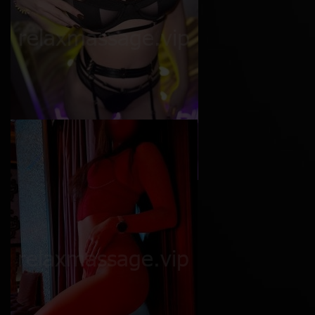
Софи
Возраст
24
Рост
165 см
Вес
50 кг
Грудь
4-й