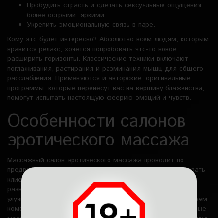
Пробудить страсть и сделать сексуальные ощущения
более острыми, яркими.
Укрепить эмоциональную связь в паре.
Кому это будет интересно? Абсолютно всем людям, которым
нравится релакс, хочется попробовать что-то новое,
расширить горизонты. Классические техники включают
поглаживания, растирания и разминания мышц для общего
расслабления. Применяются и авторские, оригинальные
программы, которые перенесут вас на вершину блаженства,
помогут испытать настоящую феерию эмоций и чувств.
Особенности салонов
эротического массажа
Массажный салон эротического массажа проводит по
предварительной записи – это позволяет нам гарантировать
клиентам анонимность и комфорт. В Relax VIP доступны
разнообразные услуги, направленные на расслабление,
улучшение самочувствия и получение удовольствия. Создаем
комфортную и интимную обстановку, где профессиональные