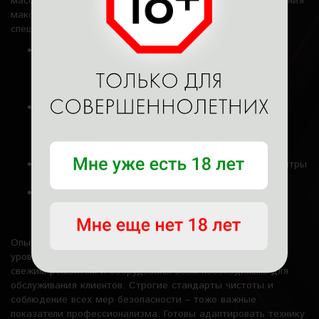
массажистки применяют различные техники для достижения
максимального эффекта. Плюсы обращения в
специализированное заведение:
Высокий уровень профессионализма. Все девушки
прошли обучение, имеют достаточный опыт в
проведении эромассажа, и знают, как создать
комфортную и безопасную обстановку для клиента.
Интимная обстановка. Создание расслабляющей и
чувственной атмосферы с мягким освещением,
ароматерапией и подходящей музыкой – то, что
нужно, для погружения в свои чувства.
Широкий перечень услуг. От классики до нуру и тантры
– выбирайте то, что интересно именно вам.
Конфиденциальность. Гарантированы
конфиденциальность и уважение личных границ
клиентов.
Опытные обученные массажистки обеспечивают высокий
уровень сервиса и качества массажа. Комнаты идут со
свежим ремонтом и оборудованы всем необходимым для
обслуживания клиентов. Строгие стандарты чистоты и
соблюдение всех мер безопасности – тоже важные
показатели профессионализма. Готовы адаптировать технику