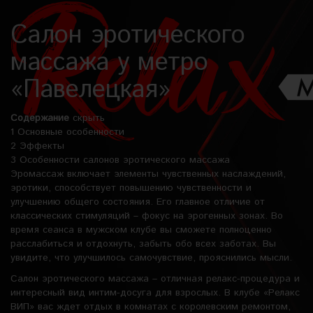
Салон эротического
массажа у метро
«Павелецкая»
Содержание
скрыть
1
Основные особенности
2
Эффекты
3
Особенности салонов эротического массажа
Эромассаж включает элементы чувственных наслаждений,
эротики, способствует повышению чувственности и
улучшению общего состояния. Его главное отличие от
классических стимуляций – фокус на эрогенных зонах. Во
время сеанса в мужском клубе вы сможете полноценно
расслабиться и отдохнуть, забыть обо всех заботах. Вы
увидите, что улучшилось самочувствие, прояснились мысли.
Салон эротического массажа – отличная релакс-процедура и
интересный вид интим-досуга для взрослых. В клубе «Релакс
ВИП» вас ждет отдых в комнатах с королевским ремонтом,