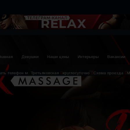
Главная
Девушки
Наши цены
Интерьеры
Вакансии
ать телефон
м. Третьяковская
круглосуточно
Схема проезда
М