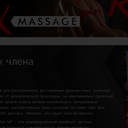
ж члена
 для расслабления, доставления удовольствия, усиления
ие от урологической процедуры, он максимально приятный,
 Во время сеанса можем использовать специальные
вать чувствительные зоны разными частями тела. Вас
0% эротика. Уверены, это будет вам интересно.
lax VIP – это индивидуальный комфорт, уютная
ный подход к каждому гостю. Ведем прием по