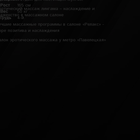
Рост
165 см
ротический массаж лингама – наслаждение и
Вес
50 кг
лаженство в массажном салоне
Грудь
4-й
учшие массажные программы в салоне «Релакс» -
оре позитива и наслаждения
алон эротического массажа у метро «Павелецкая»