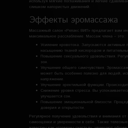
используя мягкие поглаживания и легкие сдавлива
слишком напористых движений.
Эффекты эромассажа
Массажный салон «Релакс ВИП» предлагает вам ин
максимальное расслабление. Массаж члена – это:
Усиление кровотока. Запускаются активные п
насыщению тканей кислородом и питательн
Повышение сексуального удовольствия. Регу
зон.
Улучшение общего самочувствия. Эромассаж
может быть особенно полезно для людей, и
напряжение.
Улучшение эректильной функции. Происходит
Снижение уровня стресса. Вы успокаиваетес
улучшается сон.
Повышение эмоциональной близости. Процед
доверия и открытости.
Регулярное получение удовольствия и внимания о
самооценки и уверенности в себе. Также телесны
известны как «гормоны счастья», улучшают общее 