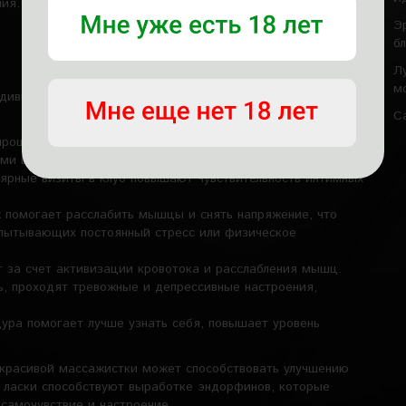
ния. Зона чувствительная, поэтому избегаем резких или
Э
б
Л
м
дивидуальный подход, высокий уровень сервиса и
С
роцессы в зоне половых органов, что способствует
ыми веществами.
лярные визиты в клуб повышают чувствительность интимных
 помогает расслабить мышцы и снять напряжение, что
спытывающих постоянный стресс или физическое
 за счет активизации кровотока и расслабления мышц.
ь, проходят тревожные и депрессивные настроения,
ура помогает лучше узнать себя, повышает уровень
т красивой массажистки может способствовать улучшению
е ласки способствуют выработке эндорфинов, которые
самочувствие и настроение.