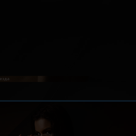
оезда