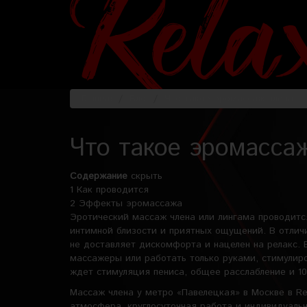
Главная
Блог
Что такое эромассаж члена
Что такое эромасса
Содержание
скрыть
1
Как проводится
2
Эффекты эромассажа
Эротический массаж члена или лингама проводится
интимной близости и приятных ощущений. В отлич
не доставляет дискомфорта и нацелен на релакс.
массажеры или работать только руками, стимулиро
ждет стимуляция пениса, общее расслабление и 10
Массаж члена у метро «Павелецкая» в Москве в Re
атмосфера, круглосуточная работа и индивидуаль