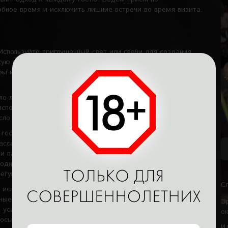
обное время и исключить лишние встречи во время визита.
Используйте приглушенный свет или свечи для создания
ую музыку. В каждом номере есть душ, так что вы
ы и никуда не спешить. Отводим 10 минут – они не входят
ло либо крем. Косметика уже входит в стоимость
используем средства, которые не вызывают раздражений и
ло кокоса, миндаля либо специальный крем, гель.
 гостя. Используем мягкие поглаживания, разминающие и
ссажистка переходит к половым органам, выполняет
 и паховой области. Массаж члена мужчине выполняется по
 одной рукой, выполняются медленные движения рукой в
регулируются с учетом реакции.
С
 использует для мягких вращательных движений вокруг
ные действия. Важно чередовать силу давления и темп,
Э
 усиления ощущений. Во время сеансов лингама могут
о
восьмерка, лингама либо волна. Нежно массируем яички,
И