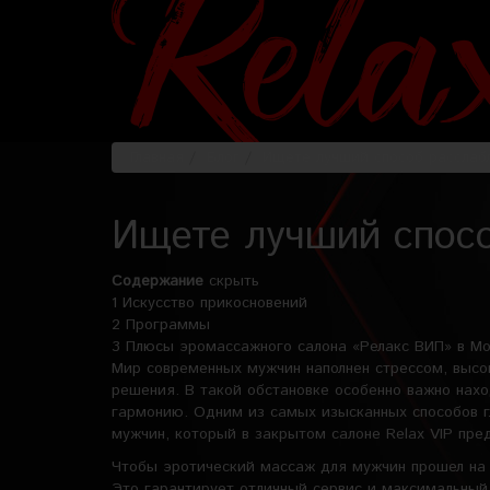
Главная
Блог
Ищете лучший способ расслаб
Ищете лучший спосо
Содержание
скрыть
1
Искусство прикосновений
2
Программы
3
Плюсы эромассажного салона «Релакс ВИП» в Мо
Мир современных мужчин наполнен стрессом, выс
решения. В такой обстановке особенно важно нахо
гармонию. Одним из самых изысканных способов г
мужчин, который в закрытом салоне Relax VIP пре
Чтобы эротический массаж для мужчин прошел на 
Это гарантирует отличный сервис и максимальный 