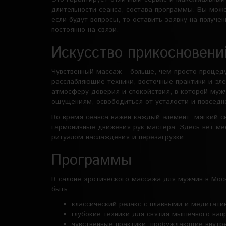
длительности сеанса, состава программы. Вы мож
если будут вопросы, то оставить заявку на получе
постоянно на связи.
Искусство прикосновени
Чувственный массаж – больше, чем просто процед
расслабляющие техники, восточные практики и эле
атмосферу доверия и спокойствия, в которой муж
ощущениям, освободиться от усталости и повседн
Во время сеанса важен каждый элемент: мягкий с
гармоничные движения рук мастера. Здесь нет ме
ритуалом наслаждения и перезагрузки.
Программы
В салоне эротического массажа для мужчин в Мос
быть:
классический релакс с плавными и медитат
глубокие техники для снятия мышечного нап
чувственные практики, пробуждающие внутр