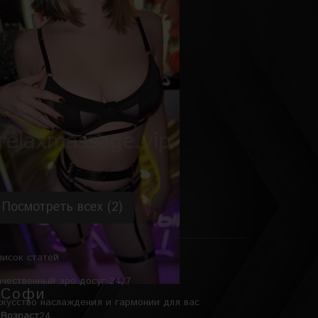
Ася
Возраст
25
Рост
170 см
Вес
62 кг
Грудь
2-й
Посмотреть всех (2)
писок статей
ачественный эро досуг 24/7
Софи
скусство наслаждения и гармонии для вас
Возраст
24