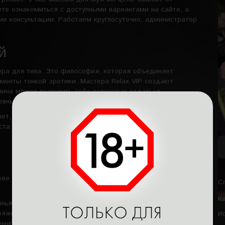
ете ознакомиться с доступными вариантами на сайте, а
ние консультации. Работаем круглосуточно, администратор
й
ура для тела. Это философия, которая объединяет
менты тонкой эротики. Мастера Relax VIP создают
чина может позволить себе полностью отдаться
евных забот.
вет, спокойная музыка, ароматы эфирных масел и
ста спешке – релакс в клубе становится настоящим
кве представлены разнообразные программы. Это могут
С
К
ивными движениями;
ряжения;
И
еннюю энергию и усиливающие жизненные силы;