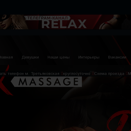
Главная
Девушки
Наши цены
Интерьеры
Вакансии
ать телефон
м. Третьяковская
круглосуточно
Схема проезда
М