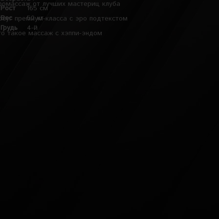
ромассаж от лучших мастериц клуба
Рост
165 см
Вес
50 кг
осуг премиум-класса с эро подтекстом
Грудь
4-й
то такое массаж с хэппи-эндом