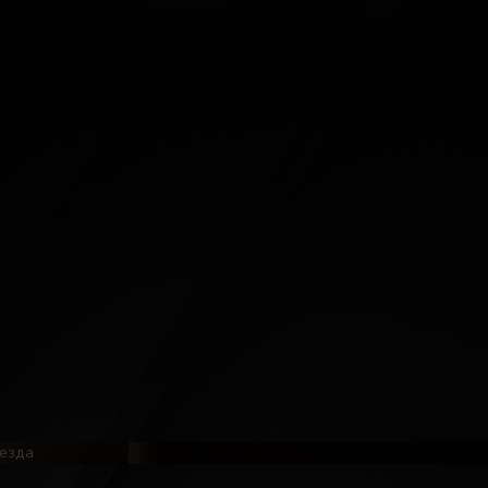
оезда