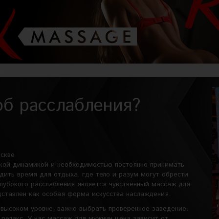
ления?
б расслабления?
скве
окой динамикой и необходимостью постоянно принимать
дить время для отдыха, где тело и разум могут обрести
лубокого расслабления является чувственный массаж для
дставлен как особая форма искусства наслаждения.
высоком уровне, важно выбрать проверенное заведение.
релакс. У нас массаж для мужчин цена зависит от