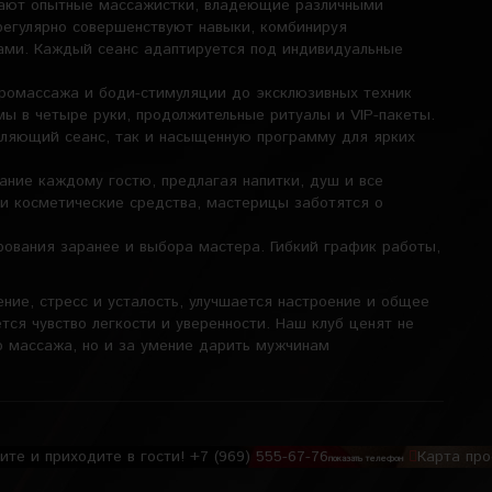
тают опытные массажистки, владеющие различными
регулярно совершенствуют навыки, комбинируя
ами. Каждый сеанс адаптируется под индивидуальные
эромассажа и боди-стимуляции до эксклюзивных техник
ы в четыре руки, продолжительные ритуалы и VIP-пакеты.
бляющий сеанс, так и насыщенную программу для ярких
ание каждому гостю, предлагая напитки, душ и все
 и косметические средства, мастерицы заботятся о
рования заранее и выбора мастера. Гибкий график работы,
ние, стресс и усталость, улучшается настроение и общее
тся чувство легкости и уверенности. Наш клуб ценят не
о массажа, но и за умение дарить мужчинам
ите и приходите в гости!
+7 (969) 555-67-76
Карта пр
показать телефон