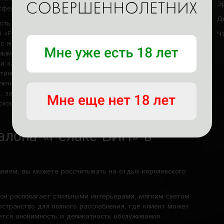
Э
сферой и индивидуальным подходом.
Д
ть почувствовал себя в центре внимания и смог
 «Релакс ВИП» в Москве – это территория уюта,
Ч
ас ждут атмосфера уединенности и безопасности,
ыми техниками, эксклюзивные программы, доступные
 и забота о каждом клиенте. Это пространство, где можно
стинное удовольствие от прикосновений, обретая баланс
чин – не просто способ расслабиться, а целое искусство
, зарядиться энергией и открыть новые грани чувственного
скоши, где забота и внимание направлены исключительно
алона «Релакс ВИП» в
анием, вы можете рассчитывать на отдых королевского
он располагает стильными интерьерами, мягким светом,
странство для полного расслабления, где клиент может
ется анонимность и деликатность обслуживания.