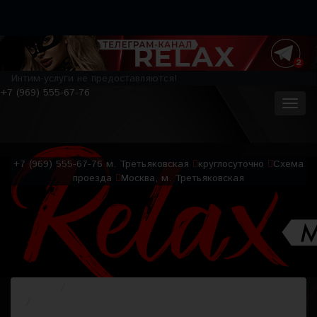
Интим-услуги не предоставляются!
+7 (969) 555-67-76
+7 (969) 555-67-76
м. Третьяковская
круглосуточно
Схема
проезда
Москва, м. Третьяковская
Главная
Блог
Мужской СПА — отдых два-в-одном, полезные и
приятные процедуры