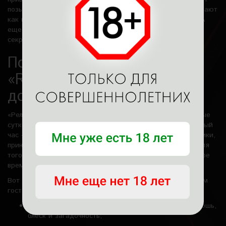
позы из Камасутры и многое другое. Они мастерски ласкают
как кубиками льда, так и свежими ягодками клубнички. А
еще у каждой нашей мастерицы есть свои имитации,
секретные техники ласки и стимуляций.
Почему приезжают к нам в
«Relax massage»? Основные
достоинства нашего салона
«Релакс массаж» как
мужской СПА
салон работает круглые
сутки. Просто приезжайте, когда у вас окажется свободный
час — мы не закрываемся ни на выходные, ни на праздники,
принимаем гостей и ночью, и ранним утром. Работаем для
того, чтобы вы могли позволить себе удовольствие в любое
время!
Вот какие достоинства нашего заведения нравятся нашим
гостям:
семь комнат с шикарной отделкой, где царят роскошь,
блеск и загадочность;