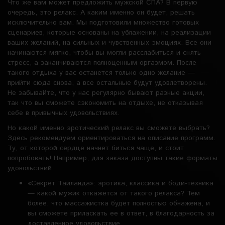
Что же вам может предложить мужской СПА? В первую
очередь, это релакс. А каким именно он будет, решать
исключительно вам. Мы подготовили множество готовых
сценариев, которые основаны на ублажении, на реализации
ваших желаний, на сильных и чувственных эмоциях. Все они
начинаются мягко, чтобы вы могли расслабиться и снять
стресс, а заканчиваются полноценным оргазмом. После
такого отдыха у вас останется только одно желание —
прийти сюда снова, а все остальные будут удовлетворены.
Не забывайте, что у нас регулярно бывают разные акции,
так что вы сможете сэкономить на отдыхе, не отказывая
себе в привычных удовольствиях.
Но какой именно эротический релакс вы сможете выбрать?
Здесь рекомендуем ориентироваться на описание программ.
Ту, от которой сердце начнет биться чаще, и стоит
попробовать! Например, для заказа доступны такие форматы
удовольствий:
«Секрет Таиланда»: эротика, классика и боди-техника
— какой мужик откажется от такого релакса? Тем
более, что массажистка будет полностью обнажена, и
вы сможете приласкать ее в ответ, в благодарность за
доставленное удовольствие.