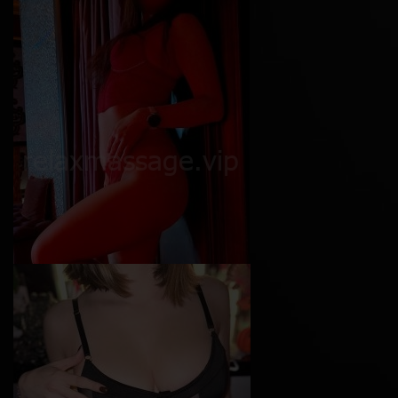
Ася
Возраст
25
Рост
170 см