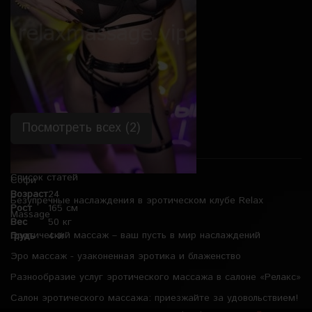
Вес
62 кг
Грудь
2-й
Посмотреть всех (2)
Список статей
Софи
Возраст
24
Безупречные наслаждения в эротическом клубе Relax
Рост
165 см
Massage
Вес
50 кг
Эротический массаж – ваш пусть в мир наслаждений
Грудь
4-й
Эро массаж - узаконенная эротика и блаженство
Разнообразие услуг эротического массажа в салоне «Релакс»
Салон эротического массажа: приезжайте за удовольствием!