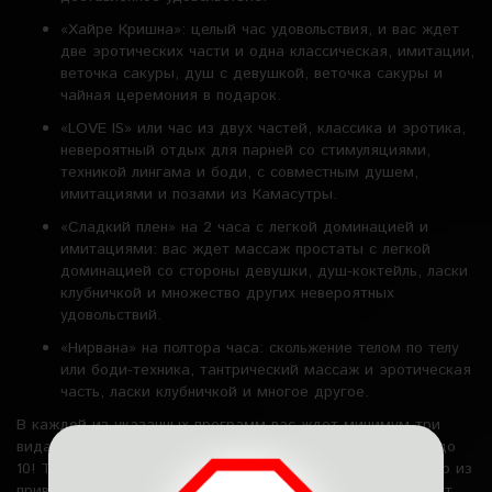
«Хайре Кришна»: целый час удовольствия, и вас ждет
две эротических части и одна классическая, имитации,
веточка сакуры, душ с девушкой, веточка сакуры и
чайная церемония в подарок.
«LOVE IS» или час из двух частей, классика и эротика,
невероятный отдых для парней со стимуляциями,
техникой лингама и боди, с совместным душем,
имитациями и позами из Камасутры.
«Сладкий плен» на 2 часа с легкой доминацией и
имитациями: вас ждет массаж простаты с легкой
доминацией со стороны девушки, душ-коктейль, ласки
клубничкой и множество других невероятных
удовольствий.
«Нирвана» на полтора часа: скольжение телом по телу
или боди-техника, тантрический массаж и эротическая
часть, ласки клубничкой и многое другое.
В каждой из указанных программ вас ждет минимум три
вида удовольствий. Но их количество может доходить и до
10! Так, наши красотки легко продемонстрируют вам одно из
приватных шоу — приласкают себя или подружку, покажут