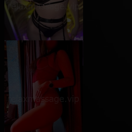
Софи
Возраст
24
Рост
165 см
Вес
50 кг
Грудь
4-й