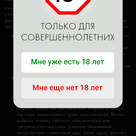
Качественный эротический релакс складывается из
различных составляющих. Мы просчитали целый ряд
факторов, чтобы создать впечатляющий каталог программ
эротического массажа практически на любые предпочтения.
Привлекательной стала программа «Секрет Таиланда».
Сюда вошли техники классического и эротического
массажа, шикарный боди-массаж, а также несложные
имитации. Бонусом становится чайная церемония, а
также возбуждающие ласки третьего уровня.
Соблазнительная девушка выполняет массаж полностью
обнаженной.
Особой притягательностью обладает специальный
сеанс, предназначенный для семейных пар. Здесь
массаж проводится в четыре руки, впечатляют
шикарные авторские имитации. Любимая всеми
«веточка сакуры», чувственный боди-массаж тоже
позволят полностью расслабиться, открыть в себе и
партнере неизведанные грани сексуальности. Можно
выбрать технику тайского, классического или
тантрического массажа. Девушки обнаженные,
предусмотрен совместный душ, ласки здесь третьего