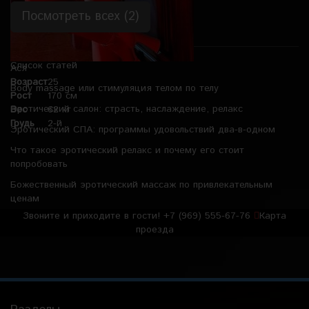
Посмотреть всех (2)
Список статей
Ася
Возраст
25
Body massage или стимуляция телом по телу
Рост
170 см
Эротический салон: страсть, наслаждение, релакс
Вес
62 кг
Грудь
2-й
Эротический СПА: программы удовольствий два-в-одном
Что такое эротический релакс и почему его стоит
попробовать
Божественный эротический массаж по привлекательным
ценам
Звоните и приходите в гости!
+7 (969) 555-67-76
Карта
проезда