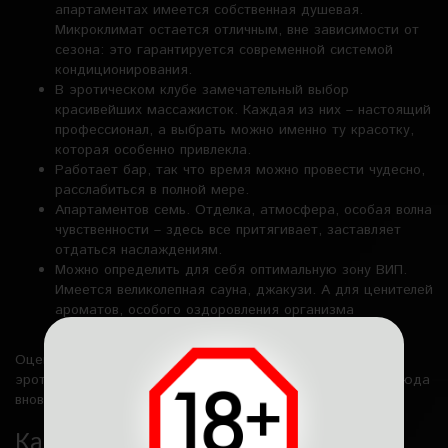
апартаментах имеется собственная душевая.
Микроклимат остается отличным, вне зависимости от
сезона: это гарантируется современной системой
кондиционирования.
В эротическом клубе замечательный выбор
красивейших массажисток. Каждая из них – настоящий
профессионал, а выбрать можно именно ту красотку,
которая особенно привлекла.
Работает бар, так что время можно провести чудесно,
расслабиться в полной мере.
Апартаментов семь. Отделка, атмосфера, особая волна
чувственности – здесь все притягивает, заставляет
отдаться наслаждениям.
Можно определить для себя оптимальную зону ВИП.
Имеется великолепная сауна, джакузи. А для ценителей
ароматов, особого оздоровления организма
функционирует фитобочка.
Оцените лично все разнообразные плюсы релаксации в
эротическом клубе. Вы непременно захотите вернуться сюда
вновь.
Калейдоскоп программ