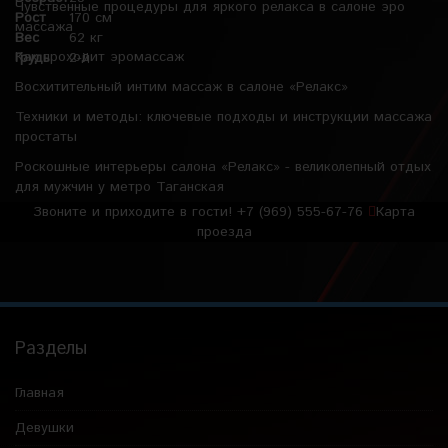
Чувственные процедуры для яркого релакса в салоне эро
Рост
170 см
массажа
Вес
62 кг
Как проходит эромассаж
Грудь
2-й
Восхитительный интим массаж в салоне «Релакс»
Техники и методы: ключевые подходы и инструкции массажа
простаты
Роскошные интерьеры салона «Релакс» - великолепный отдых
для мужчин у метро Таганская
Звоните и приходите в гости!
+7 (969) 555-67-76
Карта
проезда
Разделы
Главная
Девушки