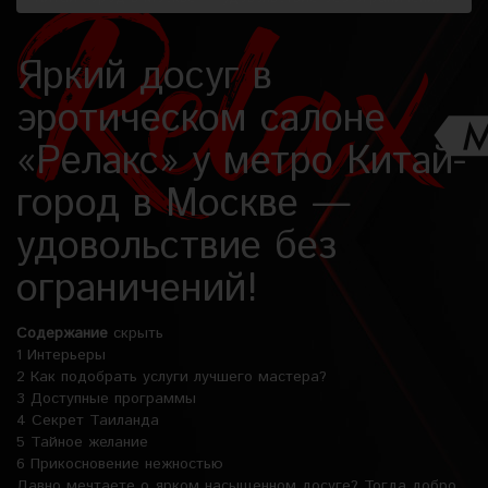
Яркий досуг в
эротическом салоне
«Релакс» у метро Китай-
город в Москве —
удовольствие без
ограничений!
Содержание
скрыть
1
Интерьеры
2
Как подобрать услуги лучшего мастера?
3
Доступные программы
4
Секрет Таиланда
5
Тайное желание
6
Прикосновение нежностью
Давно мечтаете о ярком насыщенном досуге? Тогда добро