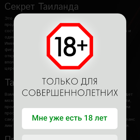
Секрет Таиланда
Это хитовая классическая программа на 1 час
продолжительностью. Приблизительная стоимость сеанса
составляет 3500 руб. Включает в себя один классический и
один эротический массаж, а также боди-сегмент сеанса.
Именно здесь вполне возможно насладиться обнажённой
фигурой массажистки, отдать должное третьему уровню
откровенности, но с некоторыми ограничениями. В конце
вполне возможно осуществить фантастическую чайную
церемонию с одной из красавиц!
Тайное желание
Вами займутся сразу две удивительные милашки, вам будет
можно воспользоваться ласками 3-го уровня откровенности,
проимитировать самые горячие позы. Также, мы порадуем
просто царскими прикосновениями, нежнейшей веткой
сакуры и аквапенными манипуляциями. Завершает ваш сеанс
лингам и замечательная, неповторимая чайная церемония.