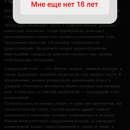
Прикосновение нежностью
Фантастический урологический массаж около метро Китай-
город — это лишь часть нашей увлекательной программы!
Процедуры реализуют сразу 2 очаровательные девушки,
полностью обнажены. Наши манипуляции включают
неограниченное количество интима и классический этап.
Продолжим клиентам 3-й уровень откровенности
прикосновений. Продолжить можно разнообразными
имитациями, каждая из девушек порадует вас своими
собственными техниками.
Следующий этап — это «Ветка сакуры», нежные поцелуи, а
также дуновения, ведение носиком по телу нашего гостя. В
продолжении, можно реализовать аквапенный отдых в
джакузи. Распалить инстинкты вполне реально при помощи
шоу. Стрип-шоу со свежей клубничкой — следующий этап
развлечений.
Разнообразить возможно релакс в сауне или фитобочке. На
заключительном этапе, гостей приятно удивит чайная
церемония и получение бутылки шампанского в подарок.
Кальян поспособствует задушевной беседе, а завершить
манипуляции можно прикосновением к голове и ушам, а