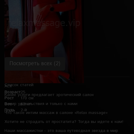
Рост
165 см
Вес
50 кг
Грудь
4-й
Посмотреть всех (2)
Список статей
Ася
Возраст
25
Какие услуги предлагает эротический салон
Рост
170 см
В мир удовольствия и только с нами
Вес
62 кг
Грудь
2-й
Что такое интим массаж в салоне «Relax massage»
Хотите не страдать от простатита? Тогда вы идете к нам!
Наши массажистки - это ваша путеводная звезда в мир