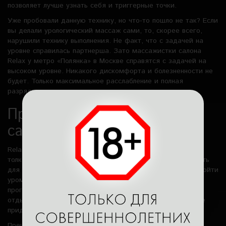
позволяет лучше узнать себя и триггерные точки.
Уже пробовали данную технику, но что-то пошло не так? Если
вы делали урологический массаж сами, то, скорее всего,
нарушили технику выполнения. Не факт, что с задачей на
уровне справилась партнерша. Зато массажистки салона
Relax у метро «Полянка» в Москве справятся с задачей на
высоком уровне. Никакого дискомфорта и болезненности не
будет. Только максимальное расслабление и полная
разрядка.
Преимущества нашего
салона
Relax – эросалон ВИП-уровня для мужчин, которые знают
толк в чувственных ласках или только планируют открывать
для себя новые грани удовольствия. Здесь вы можете пройти
уромассаж от опытных мастериц или выбрать другую
программу. Девушек в салоне работает много, форматы
отдыха доступны разные – даже постоянным клиентам не
придется скучать.
Преимущества предложения: