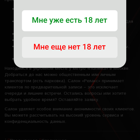
7 комнат со свежим ремонтом и стильными
интерьерами.
3 зоны ВИП – с фитобочкой, ИК-сауной и джакузи. Для
взыскательных клиентов.
ТВ в каждой комнате.
Собственный бар с напитками на любой вкус.
Максимальный комфорт для костей – кондиционеры,
душ в каждой комнате, бесплатный вай-фай.
Большой выбор девушек.
Находимся в укромном месте у метро «Полянка» в Москве.
Добраться до нас можно общественным или личным
транспортом (есть парковка). Салон «Релакс» принимает
клиентов по предварительной записи – это исключает
очереди и лишние встречи. Остались вопросы или хотите
выбрать удобное время? Оставляйте заявку.
Салон уделяет особое внимание анонимности своих клиентов.
Вы можете рассчитывать на высокий уровень сервиса и
конфиденциальность данных.