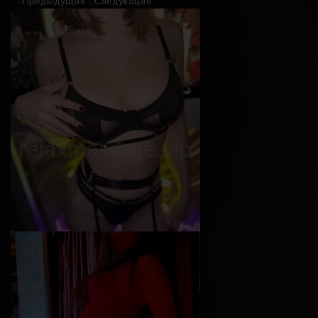
`
Предыдущая
Следующая
Софи
Возраст
24