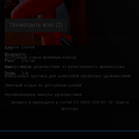
Посмотреть всех (2)
Список статей
Ася
Возраст
25
Доступный отдых премиум-класса
Рост
170 см
Невероятное удовольствие от качественного эромассажа
Вес
62 кг
Грудь
2-й
Изысканная эротика для ценителей пикантных удовольствий
Элитный отдых по доступным ценам
Незабываемые минуты удовольствия
Звоните и приходите в гости!
+7 (969) 555-67-76
Карта
проезда