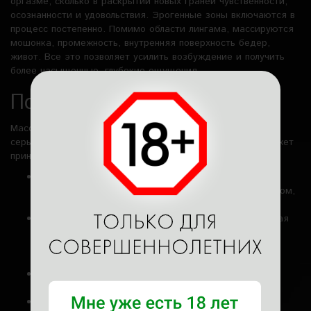
оргазме, сколько в раскрытии новых граней чувственности,
осознанности и удовольствия. Эрогенные зоны включаются в
процесс постепенно. Помимо области лингама, массируются
мошонка, промежность, внутренняя поверхность бедер,
живот. Все это позволяет усилить возбуждение и получить
более насыщенные, глубокие ощущения.
Польза подхода
Массаж лингама – не просто сексуальное удовольствие, а
серьезная телесно-эмоциональная практика, которая может
принести множество положительных эффектов:
Снятие стресса и внутреннего напряжения. Сеанс
помогает расслабиться на всех уровнях – физическом,
эмоциональном, ментальном.
Улучшение эрекции и повышение либидо. Регулярная
стимуляция кровообращения и расслабление
напряженных мышц благотворно влияет на половую
функцию.
Осознание собственного тела. Мужчина ощущает
наслаждение каждой клеточкой тела.
Профилактика застойных явлений. Такая практика