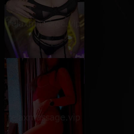
Софи
Возраст
24
Рост
165 см
Вес
50 кг
Грудь
4-й