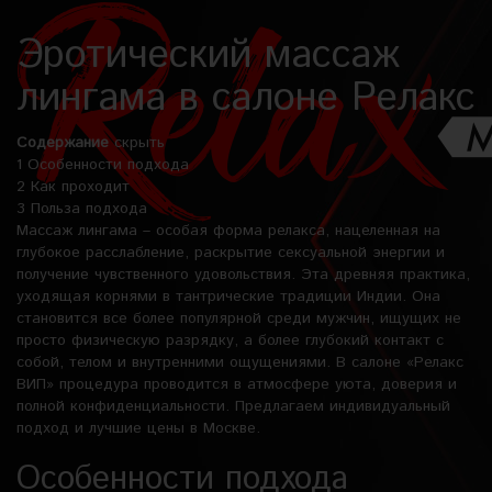
Эротический массаж
лингама в салоне Релакс
Содержание
скрыть
1
Особенности подхода
2
Как проходит
3
Польза подхода
Массаж лингама – особая форма релакса, нацеленная на
глубокое расслабление, раскрытие сексуальной энергии и
получение чувственного удовольствия. Эта древняя практика,
уходящая корнями в тантрические традиции Индии. Она
становится все более популярной среди мужчин, ищущих не
просто физическую разрядку, а более глубокий контакт с
собой, телом и внутренними ощущениями. В салоне «Релакс
ВИП» процедура проводится в атмосфере уюта, доверия и
полной конфиденциальности. Предлагаем индивидуальный
подход и лучшие цены в Москве.
Особенности подхода