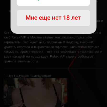
может быть полезна для профилактики простатита и
улучшения работы половой системы.
Развитие чувственности и контроля над оргазмом.
Благодаря тантрическим техникам мужчина может
научиться управлять своим возбуждением, продлевая и
углубляя удовольствие.
Хотя практика может использоваться просто в паре, визит в
клуб Relax VIP в Москве станет максимально приятным
вариантом. Вас ждет индивидуальный подход, высокий
уровень сервиса и выраженный эффект. Спокойная музыка,
полумрак, ароматерапия – все это усиливает расслабление и
дает настрой на процедуру. Relax VIP строго соблюдает
правила анонимности.
`
Предыдущая
Следующая