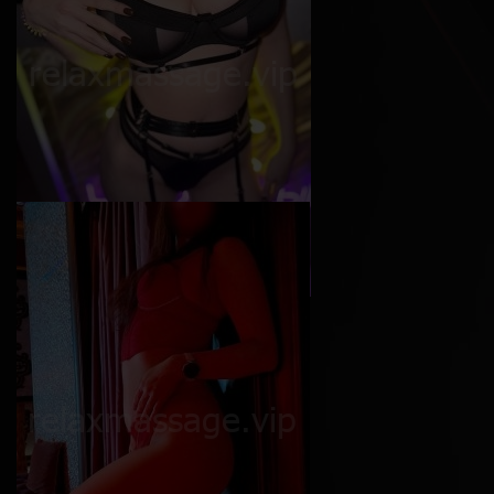
Софи
Возраст
24
Рост
165 см
Вес
50 кг
Грудь
4-й