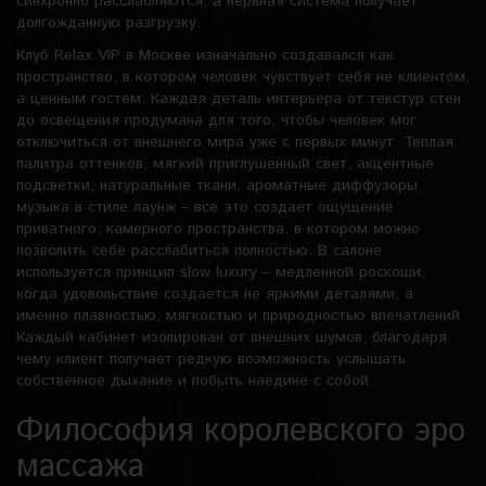
синхронно расслабляются, а нервная система получает
долгожданную разгрузку.
Клуб Relax VIP в Москве изначально создавался как
пространство, в котором человек чувствует себя не клиентом,
а ценным гостем. Каждая деталь интерьера от текстур стен
до освещения продумана для того, чтобы человек мог
отключиться от внешнего мира уже с первых минут. Теплая
палитра оттенков, мягкий приглушенный свет, акцентные
подсветки, натуральные ткани, ароматные диффузоры,
музыка в стиле лаунж – все это создает ощущение
приватного, камерного пространства, в котором можно
позволить себе расслабиться полностью. В салоне
используется принцип slow luxury – медленной роскоши,
когда удовольствие создается не яркими деталями, а
именно плавностью, мягкостью и природностью впечатлений.
Каждый кабинет изолирован от внешних шумов, благодаря
чему клиент получает редкую возможность услышать
собственное дыхание и побыть наедине с собой.
Философия королевского эро
массажа