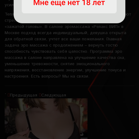
усиливает расслабление.
Теплые движения по затылку, шее и височной зоне снимают
стресс, улучшают кровоток и уменьшают ощущение
«зажатой головы». В салоне эромассажа «Релакс ВИП» в
Москве подход всегда индивидуальный, девушка открыта
для обратной связи, учтет все ваши пожелания. Главная
задача эро массажа с продолжением – вернуть гостю
способность чувствовать себя целостно. Программа эро
массажа в салоне направлена на улучшение качества сна,
уменьшение тревожности, снятие эмоционального
напряжения, восстановление энергии, улучшение тонуса и
настроения. Есть вопросы? Мы на связи.
`
Предыдущая
Следующая