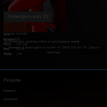
Посмотреть всех (2)
Список статей
Ася
Возраст
25
Эротические удовольствия от роскошных нимф
Рост
170 см
Звоните и приходите в гости!
+7 (969) 555-67-76
Карта
Вес
62 кг
проезда
Грудь
2-й
Разделы
Главная
Девушки