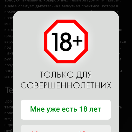
требуют внимания, комфортную температуру и тип масел.
Далее следует дыхательная минутная практика, которая
помогает телу перейти в состояние расслабления. Клиент
начинает чувствовать, как ритм дыхания замедляется, а
мысли становятся менее активными – это важный этап,
который усиливает эффект массажа. Эро массаж мужчине
предполагает использование аромамасел, которые имеют
выраженный терапевтический эффект. Вариант подбирается
под настроение человека не по шаблону, а индивидуально.
Тактильные ощущения играют ключевую роль – движение
рук мастерицы должно быть плавным, теплым, медленным,
создающим эффект мягкого обволакивания. Именно это
ощущение делает массаж королевским, он не про силу или
интенсивность, а про глубину расслабления.
Техники эромассажа
Эро массаж мужчине предполагает сочетание различных
техник. Плавные вытягивающие движения позволяют снять
поверхностное напряжение и улучшить циркуляцию.
Медленные симметричные движения воздействуют на
нервную систему, помогая человеку войти в состояние
глубокого покоя. Сочетание движений с эффектом масел