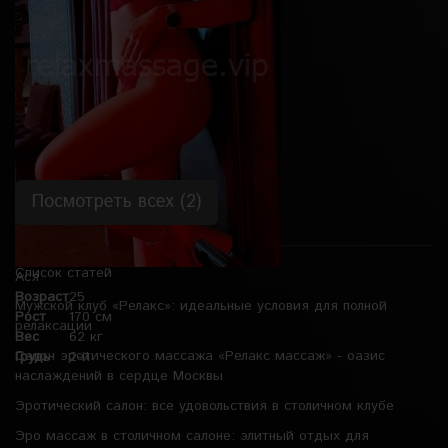
Рост
165 см
Вес
50 кг
Грудь
4-й
Посмотреть всех (2)
Список статей
Ася
Возраст
25
Мужской клуб «Релакс»: идеальные условия для полной
Рост
170 см
релаксации
Вес
62 кг
Салон эротического массажа «Релакс массаж» - оазис
Грудь
2-й
наслаждений в сердце Москвы
Эротический салон: все удовольствия в столичном клубе
Эро массаж в столичном салоне: элитный отдых для