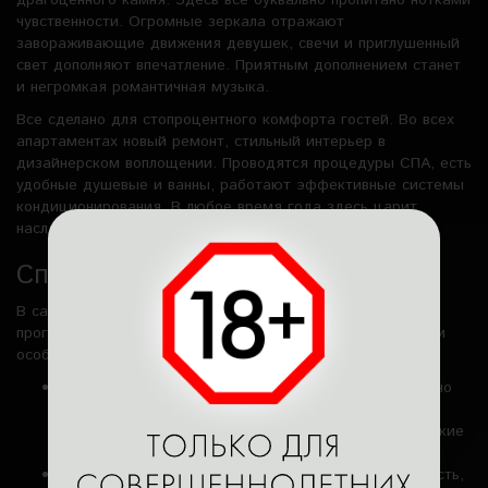
драгоценного камня. Здесь все буквально пропитано нотками
чувственности. Огромные зеркала отражают
завораживающие движения девушек, свечи и приглушенный
свет дополняют впечатление. Приятным дополнением станет
и негромкая романтичная музыка.
Все сделано для стопроцентного комфорта гостей. Во всех
апартаментах новый ремонт, стильный интерьер в
дизайнерском воплощении. Проводятся процедуры СПА, есть
удобные душевые и ванны, работают эффективные системы
кондиционирования. В любое время года здесь царит
наслаждение.
Спектр программ интим-массажа
В салоне доступен богатый калейдоскоп фирменных
программ эротического массажа. Некоторые из них стали
особенно популярными, любимыми гостями.
«Экспресс» идеально подойдет всем, для кого важно
сэкономить время. И при этом получить максимум
наслаждения. Сюда входит массаж боди, эротические
техники, чувственные касания.
«Love is» включает классическую и эротическую часть,