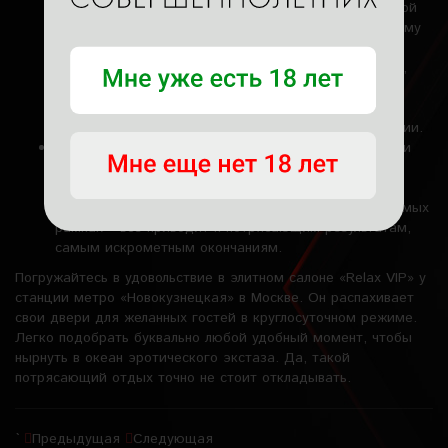
невероятные эксклюзивные имитации от сексуальной
девушки. Массаж выполняется телом по телу, поэтому
можно прочувствовать все прелести техники.
Потрясающий эффект дарит тантрическая техника,
массаж лингама, а отличным бонусом становится
совместный душ с массажисткой. Многим нравится
интересное дополнение в формате чайной церемонии.
«Хайре Кришны» завораживает двумя эротическими
частями, помогает забыть об усталости во время
классического вступления. Авторские имитации,
возбуждающие касания, взаимные ласки в допустимых
рамках – все приводит к потрясающим результатам,
самым искрометным окончаниям.
Погружайтесь в удовольствие в элитном салоне «Relax VIP» у
станции метро «Новокузнецкая» в Москве. Он распахивает
свои двери для желанных гостей в круглосуточном режиме.
Легко подобрать буквально любой удобный момент, чтобы
нырнуть в океан эротического экстаза. Да, такой
потрясающий отдых точно не стоит откладывать.
`
Предыдущая
Следующая