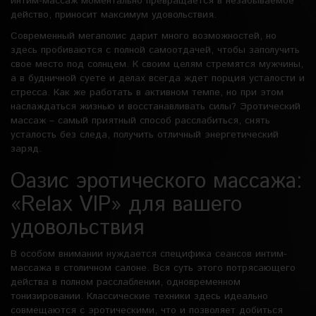
интим-массаж моментально превращается в незабываемое
действо, приносит максимум удовольствия.
Современный мегаполис дарит много возможностей, но
здесь пробиваются с полной самоотдачей, чтобы заполучить
свое место под солнцем. К своим целям стремятся мужчины,
а в будничной суете и делах всегда ждет порция усталости и
стресса. Как же работать в активном темпе, но при этом
наслаждаться жизнью и восстанавливать силы? Эротический
массаж – самый приятный способ расслабиться, снять
усталость без следа, получить отличный энергетический
заряд.
Оазис эротического массажа:
«Relax VIP» для вашего
удовольствия
В особом внимании нуждается специфика сеансов интим-
массажа в столичном салоне. Вся суть этого потрясающего
действа в полном расслаблении, одновременном
тонизировании. Классические техники здесь идеально
совмещаются с эротическими, что и позволяет добиться