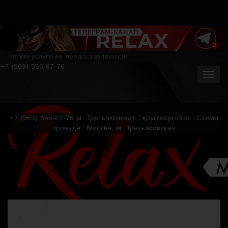
Интим-услуги не предоставляются!
+7 (969) 555-67-76
+7 (969) 555-67-76
м. Третьяковская
круглосуточно
Схема
проезда
Москва, м. Третьяковская
Главная
Блог
Элитный салон «Relax VIP». Время оценить все
плюсы интим-массажа