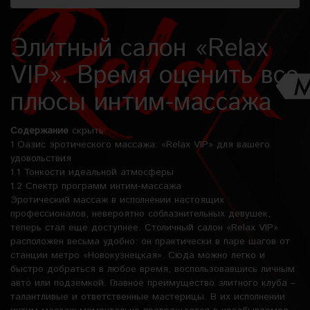
Элитный салон «Relax
VIP». Время оценить все
плюсы интим-массажа
Содержание
скрыть
1
Оазис эротического массажа: «Relax VIP» для вашего
удовольствия
1.1
Тонкости идеальной атмосферы
1.2
Спектр программ интим-массажа
Эротический массаж в исполнении настоящих
профессионалов, невероятно соблазнительных девушек,
теперь стал еще доступнее. Столичный салон «Relax VIP»
расположен весьма удобно: он практически в паре шагов от
станции метро «Новокузнецкая». Сюда можно легко и
быстро добраться в любое время, воспользовавшись личным
авто или подземкой. Главное преимущество элитного клуба –
талантливые и ответственные мастерицы. В их исполнении