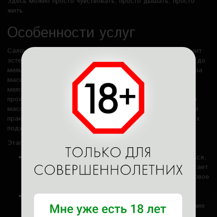
Здесь можно просто чувствовать, просто дышать, просто
жить.
Особенности услуг
Салон эротического массажа с окончанием в Москве ценит
эстетику, чистоту и конфиденциальность. Все продумано до
мельчайших деталей – от освещения и текстиля до выбора
масел и музыки. Каждая деталь имеет значение, каждая
мелочь создаёт атмосферу гармонии. Мастерицы клуба
проходят специальную подготовку, они изучают не только
массажные техники, но и основы психологии, дыхательные
практики, способы снятия эмоционального напряжения. Их
подход к телу внимательный, бережный, уважительный.
Этапы ритуала:
Подготовка. Мастерица помогает гостю расслабиться,
делает несколько дыхательных упражнений, предлагает
выбрать масло – цитрусовое для бодрости, лавандовое
для покоя, или сандаловое для гармонии.
Массаж тела. Плавные, ритмичные движения,
направленные на снятие напряжения и восстановление
циркуляции энергии.