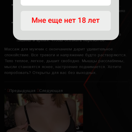
Глубокое расслабление. Мягкие, медленные касания,
работа с дыханием и вниманием – в этот момент тело
полностью отпускает все зажимы.
Финальная гармонизация. Девушка делает легкие,
завершающие движения, возвращая гостя к
равновесию. После этого предлагается чай, немного
тишины и время, чтобы осознать пережитое.
Массаж для мужчин с окончанием дарит удивительное
спокойствие. Все тревоги и напряжение будто растворяются.
Тело теплое, легкое, дышит свободно. Мышцы расслаблены,
мысли становятся яснее, настроение поднимается. Хотите
попробовать? Открыты для вас без выходных.
`
Предыдущая
Следующая