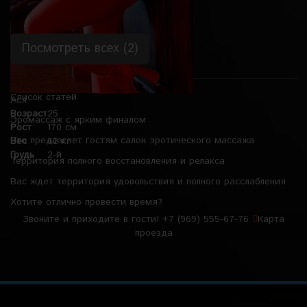
Посмотреть всех (2)
Список статей
Ася
Возраст
25
Эромассаж с ярким финалом
Рост
170 см
Что предлагает гостям салон эротического массажа
Вес
62 кг
Грудь
2-й
Территория полного восстановления и релакса
Вас ждет территория удовольствия и полного расслабления
Хотите отлично провести время?
Звоните и приходите в гости!
+7 (969) 555-67-76
Карта
проезда