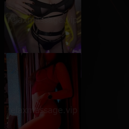
Софи
Возраст
24
Рост
165 см
Вес
50 кг
Грудь
4-й