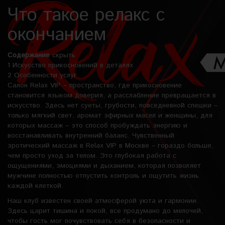
Что такое релакс с
окончанием
Содержание
скрыть
1
Искусство прикосновений в деталях
2
Особенности услуг
Салон Relax VIP – пространство, где прикосновение
становится языком доверия, а расслабление превращается в
искусство. Здесь нет суеты, грубости, повседневной спешки –
только мягкий свет, аромат эфирных масел и женщины, для
которых массаж – это способ пробуждать энергию и
восстанавливать внутренний баланс. Чувственный
эротический массаж в Relax VIP в Москве – гораздо больше,
чем просто уход за телом. Это глубокая работа с
ощущениями, эмоциями и дыханием, которая позволяет
мужчине полностью отпустить контроль и ощутить жизнь
каждой клеткой.
Наш клуб известен своей атмосферой уюта и гармонии.
Здесь царит тишина и покой, все продумано до мелочей,
чтобы гость мог почувствовать себя в безопасности и