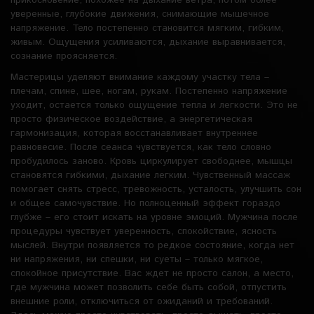
прикосновение, похожее на дыхание ветра, потом более
уверенные, глубокие движения, снимающие мышечное
напряжение. Тело постепенно становится мягким, гибким,
живым. Ощущения усиливаются, дыхание выравнивается,
сознание проясняется.
Мастерицы уделяют внимание каждому участку тела –
плечам, спине, шее, ногам, рукам. Постепенно напряжение
уходит, остается только ощущение тепла и легкости. Это не
просто физическое воздействие, а энергетическая
гармонизация, которая восстанавливает внутреннее
равновесие. После сеанса чувствуется, как тело словно
пробудилось заново. Кровь циркулирует свободнее, мышцы
становятся гибкими, дыхание легким. Чувственный массаж
помогает снять стресс, тревожность, усталость, улучшить сон
и общее самочувствие. Но полноценный эффект гораздо
глубже – его стоит искать на уровне эмоций. Мужчина после
процедуры чувствует уверенность, спокойствие, ясность
мыслей. Внутри появляется то редкое состояние, когда нет
ни напряжения, ни спешки, ни суеты – только мягкое,
спокойное присутствие. Вас ждет не просто салон, а место,
где мужчина может позволить себе быть собой, отпустить
внешние роли, отключиться от ожиданий и требований.